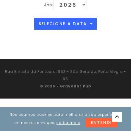
Ano:
SELECIONE A DATA
Rua Ernesto da Fontoura, 962 - São Geraldo, Porto Alegre -
RS
© 2026 - Gravador Pub
Nós usamos cookies para melhorar a sua experiência
ENTENDI
em nossos serviços,
saiba mais
.